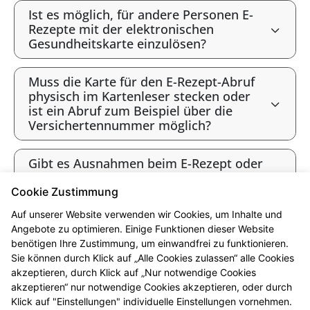
Ist es möglich, für andere Personen E-
Rezepte mit der elektronischen
Gesundheitskarte einzulösen?
Muss die Karte für den E-Rezept-Abruf
physisch im Kartenleser stecken oder
ist ein Abruf zum Beispiel über die
Versichertennummer möglich?
Gibt es Ausnahmen beim E-Rezept oder
werden alle Verordnungen als E-Rezept
angeboten?
Cookie Zustimmung
Auf unserer Website verwenden wir Cookies, um Inhalte und
Gibt es bald ausschließlich E-Rezepte?
Angebote zu optimieren. Einige Funktionen dieser Website
benötigen Ihre Zustimmung, um einwandfrei zu funktionieren.
Sie können durch Klick auf „Alle Cookies zulassen“ alle Cookies
* Bis 12 Uhr vorbestellt sind die Produkte i.d.R. ab 16 Uhr abholbereit.
akzeptieren, durch Klick auf „Nur notwendige Cookies
Beachten Sie bitte die jeweiligen Öffnungszeiten. Vorbehaltlich der
akzeptieren“ nur notwendige Cookies akzeptieren, oder durch
Lieferfähigkeit des Großhandels. Ausgenommen sind Arzneimittel, die in
Klick auf "Einstellungen" individuelle Einstellungen vornehmen.